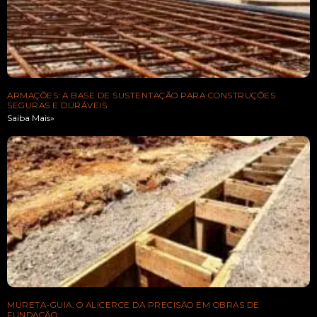
ARMAÇÕES: A BASE DE SUSTENTAÇÃO PARA CONSTRUÇÕES
SEGURAS E DURÁVEIS
Saiba Mais»
MURETA-GUIA: O ALICERCE DA PRECISÃO EM OBRAS DE
FUNDAÇÃO